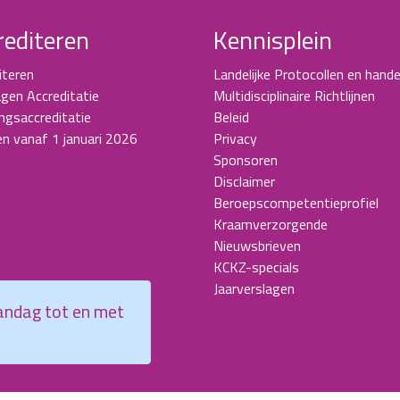
rediteren
Kennisplein
iteren
Landelijke Protocollen en hande
gen Accreditatie
Multidisciplinaire Richtlijnen
ingsaccreditatie
Beleid
en vanaf 1 januari 2026
Privacy
Sponsoren
Disclaimer
Beroepscompetentieprofiel
Kraamverzorgende
Nieuwsbrieven
KCKZ-specials
Jaarverslagen
aandag tot en met