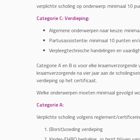
verplichte scholing op onderwerp: minimaal 10 p
Categorie C:
Verdieping:
Algemene onderwerpen naar keuze: minima
Partusassistentie: minimaal 10 punten en/
Verpleegtechnische handelingen en vaardig
Categorie A en B is voor elke kraamverzorgende 
kraamverzorgende na vier jaar aan de scholingseis
verdieping op het certificaat.
Welke onderwerpen moeten minimaal gevolgd word
Categorie A:
Verplichte scholing volgens reglement/certificeri
(Borst)voeding verdieping
Kinder-EHBO herhaling
,
in bezit blijven va