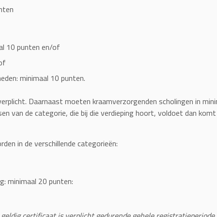
unten
al 10 punten en/of
of
heden: minimaal 10 punten.
verplicht. Daarnaast moeten kraamverzorgenden scholingen in minim
en van de categorie, die bij die verdieping hoort, voldoet dan komt
en in de verschillende categorieën:
ng: minimaal 20 punten:
n geldig certificaat is verplicht gedurende gehele registratieperiode