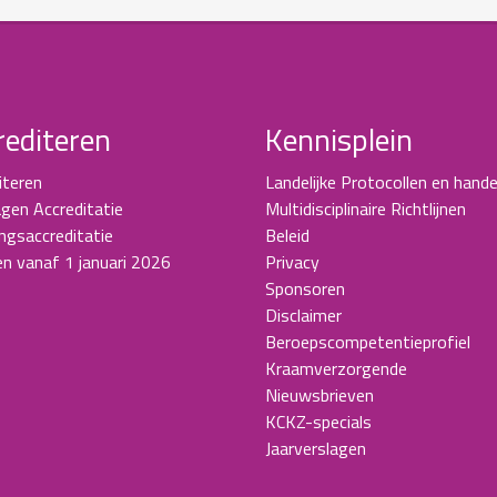
rediteren
Kennisplein
iteren
Landelijke Protocollen en hande
gen Accreditatie
Multidisciplinaire Richtlijnen
ingsaccreditatie
Beleid
en vanaf 1 januari 2026
Privacy
Sponsoren
Disclaimer
Beroepscompetentieprofiel
Kraamverzorgende
Nieuwsbrieven
KCKZ-specials
Jaarverslagen