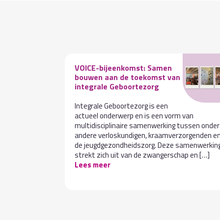
VOICE-bijeenkomst: Samen
bouwen aan de toekomst van
integrale Geboortezorg
Integrale Geboortezorg is een
ige situatie
actueel onderwerp en is een vorm van
t kind of de
multidisciplinaire samenwerking tussen onder
jn voor
andere verloskundigen, kraamverzorgenden e
]
Lees meer
de jeugdgezondheidszorg. Deze samenwerkin
strekt zich uit van de zwangerschap en […]
Lees meer