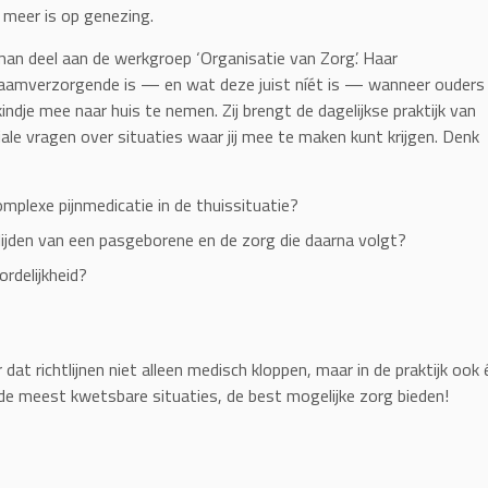
 meer is op genezing.
 deel aan de werkgroep ‘Organisatie van Zorg’. Haar
kraamverzorgende is — en wat deze juist níét is — wanneer ouders
indje mee naar huis te nemen. Zij brengt de dagelijkse praktijk van
ale vragen over situaties waar jij mee te maken kunt krijgen. Denk
plexe pijnmedicatie in de thuissituatie?
lijden van een pasgeborene en de zorg die daarna volgt?
rdelijkheid?
at richtlijnen niet alleen medisch kloppen, maar in de praktijk ook 
in de meest kwetsbare situaties, de best mogelijke zorg bieden!