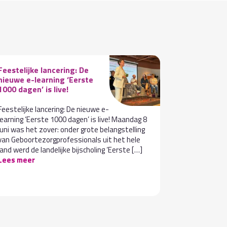
Feestelijke lancering: De
Maak kenni
nieuwe e-learning ‘Eerste
collega: Lis
1000 dagen’ is live!
Deze maand
Feestelijke lancering: De nieuwe e-
nieuwe colle
learning ‘Eerste 1000 dagen’ is live! Maandag 8
KCKZ: Lisi S
juni was het zover: onder grote belangstelling
Lisi zich be
van Geboortezorgprofessionals uit het hele
binnen het k
land werd de landelijke bijscholing ‘Eerste […]
aan […]
Lee
Lees meer