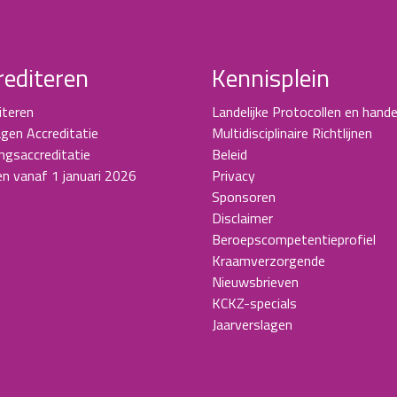
rediteren
Kennisplein
iteren
Landelijke Protocollen en hande
gen Accreditatie
Multidisciplinaire Richtlijnen
ingsaccreditatie
Beleid
en vanaf 1 januari 2026
Privacy
Sponsoren
Disclaimer
Beroepscompetentieprofiel
Kraamverzorgende
Nieuwsbrieven
KCKZ-specials
Jaarverslagen