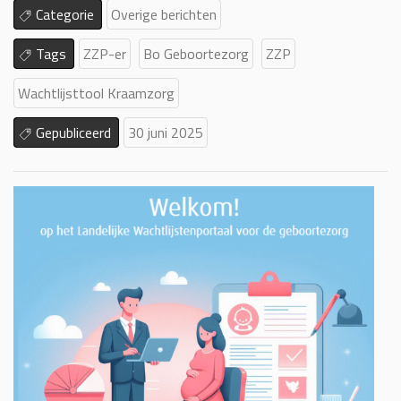
Categorie
Overige berichten
Tags
ZZP-er
Bo Geboortezorg
ZZP
Wachtlijsttool Kraamzorg
Gepubliceerd
30 juni 2025