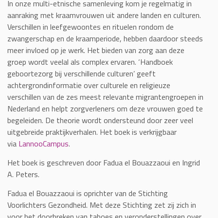
In onze multi-etnische samenleving kom je regelmatig in
aanraking met kraamvrouwen uit andere landen en culturen.
Verschillen in leefgewoontes en rituelen rondom de
zwangerschap en de kraamperiode, hebben daardoor steeds
meer invloed op je werk. Het bieden van zorg aan deze
groep wordt veelal als complex ervaren. ‘Handboek
geboortezorg bij verschillende culturen’ geeft
achtergrondinformatie over culturele en religieuze
verschillen van de zes meest relevante migrantengroepen in
Nederland en helpt zorgverleners om deze vrouwen goed te
begeleiden. De theorie wordt ondersteund door zeer veel
uitgebreide praktijkverhalen. Het boek is verkrijgbaar
via
LannooCampus
.
Het boek is geschreven door Fadua el Bouazzaoui en Ingrid
A. Peters.
Fadua el Bouazzaoui is oprichter van de Stichting
Voorlichters Gezondheid. Met deze Stichting zet zij zich in
voor het doorbreken van taboes en veronderstellingen over