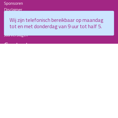
Sponsoren
Disclaimer
Beroepscompetentieprofiel Kraamverzorgende
Wij zijn telefonisch bereikbaar op maandag
Nieuwsbrieven
tot en met donderdag van 9 uur tot half 5.
KCKZ-specials
Jaarverslagen
Contact
Planetenweg 5
2132 HN, Hoofddorp
088 - 0076300
info@kenniscentrumkraamzorg.nl
Instagram
Facebook
Wij zijn telefonisch bereikbaar op maandag tot en met
donderdag van 9 uur tot half 5.