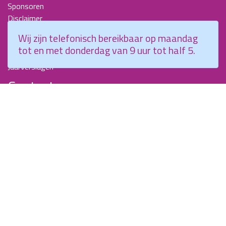
Sponsoren
Disclaimer
Beroepscompetentieprofiel Kraamverzorgende
Wij zijn telefonisch bereikbaar op maandag
Nieuwsbrieven
tot en met donderdag van 9 uur tot half 5.
KCKZ-specials
Jaarverslagen
Contact
Planetenweg 5
2132 HN, Hoofddorp
088 - 0076300
info@kenniscentrumkraamzorg.nl
Instagram
Facebook
Wij zijn telefonisch bereikbaar op maandag tot en met
donderdag van 9 uur tot half 5.