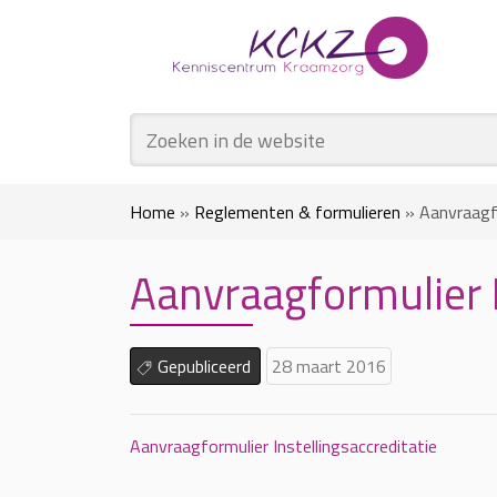
Home
»
Reglementen & formulieren
»
Aanvraagfo
Aanvraagformulier I
Gepubliceerd
28 maart 2016
Aanvraagformulier Instellingsaccreditatie