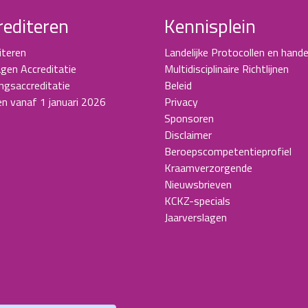
rediteren
Kennisplein
iteren
Landelijke Protocollen en hande
gen Accreditatie
Multidisciplinaire Richtlijnen
ingsaccreditatie
Beleid
en vanaf 1 januari 2026
Privacy
Sponsoren
Disclaimer
Beroepscompetentieprofiel
Kraamverzorgende
Nieuwsbrieven
KCKZ-specials
Jaarverslagen