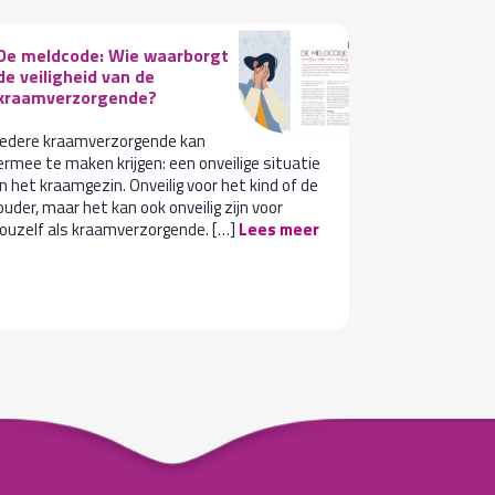
De meldcode: Wie waarborgt
VOICE-bij
de veiligheid van de
bouwen aa
kraamverzorgende?
integrale 
Iedere kraamverzorgende kan
Integrale Ge
ermee te maken krijgen: een onveilige situatie
actueel onde
in het kraamgezin. Onveilig voor het kind of de
multidiscipl
ouder, maar het kan ook onveilig zijn voor
andere verl
jouzelf als kraamverzorgende. […]
Lees meer
de jeugdgez
strekt zich 
Lees meer