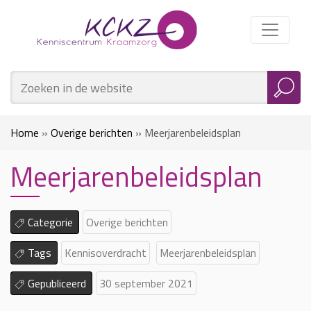
Home
»
Overige berichten
»
Meerjarenbeleidsplan
Meerjarenbeleidsplan
Categorie
Overige berichten
Tags
Kennisoverdracht
Meerjarenbeleidsplan
Gepubliceerd
30 september 2021