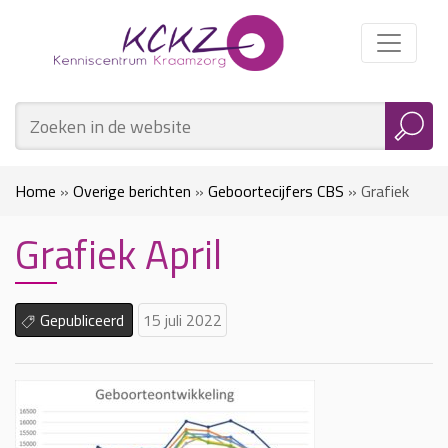
Home
»
Overige berichten
»
Geboortecijfers CBS
»
Grafiek
Grafiek April
April
Gepubliceerd
15 juli 2022