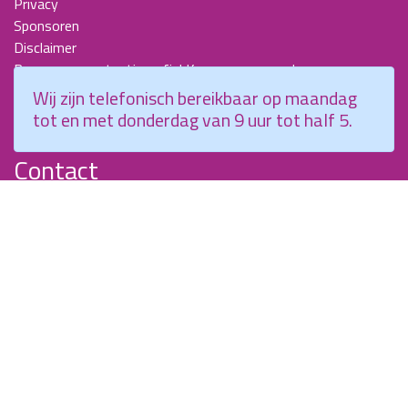
Privacy
Sponsoren
Disclaimer
Beroepscompetentieprofiel Kraamverzorgende
Nieuwsbrieven
Wij zijn telefonisch bereikbaar op maandag
KCKZ-specials
tot en met donderdag van 9 uur tot half 5.
Jaarverslagen
Contact
Planetenweg 5
2132 HN, Hoofddorp
088 - 0076300
info@kenniscentrumkraamzorg.nl
Instagram
Facebook
Wij zijn telefonisch bereikbaar op maandag tot en met
donderdag van 9 uur tot half 5.