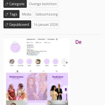
Categorie
Overige berichten
Tags
Media
Geboortezorg
Gepubliceerd
14 januari 2026
De