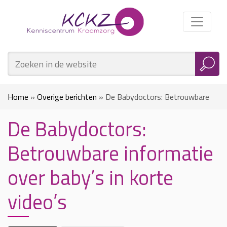
Home
»
Overige berichten
»
De Babydoctors: Betrouwbare
De Babydoctors:
informatie over baby’s in korte video’s
Betrouwbare informatie
over baby’s in korte
video’s