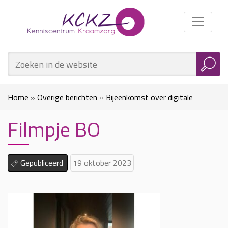
Home
»
Overige berichten
»
Bijeenkomst over digitale
Filmpje BO
gegevensuitwisseling
»
Filmpje BO
Gepubliceerd
19 oktober 2023