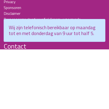
Privacy
Sponsoren
Disclaimer
Beroepscompetentieprofiel Kraamverzorgende
Nieuwsbrieven
Wij zijn telefonisch bereikbaar op maandag
KCKZ-specials
tot en met donderdag van 9 uur tot half 5.
Jaarverslagen
Contact
Planetenweg 5
2132 HN, Hoofddorp
088 - 0076300
info@kenniscentrumkraamzorg.nl
Instagram
Facebook
Wij zijn telefonisch bereikbaar op maandag tot en met
donderdag van 9 uur tot half 5.