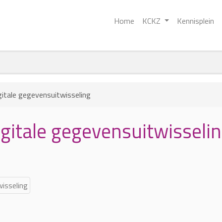
Home
KCKZ
Kennisplein
gitale gegevensuitwisseling
gitale gegevensuitwisseli
wisseling