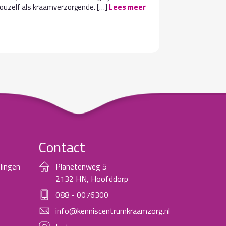
jouzelf als kraamverzorgende. […]
Lees meer
de jeugdgez
strekt zich 
Lees meer
Contact
lingen
Planetenweg 5
2132 HN, Hoofddorp
088 - 0076300
info@kenniscentrumkraamzorg.nl