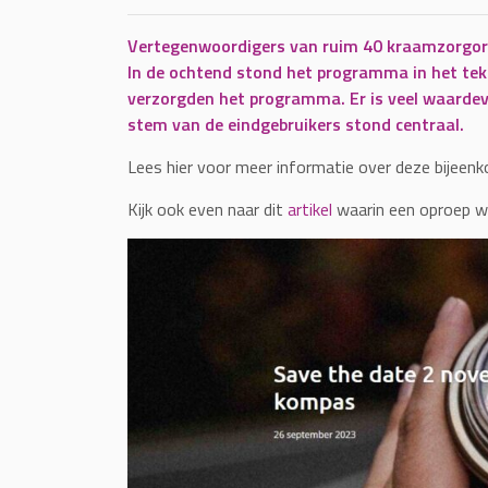
Vertegenwoordigers van ruim 40 kraamzorgorg
In de ochtend stond het programma in het tek
verzorgden het programma. Er is veel waardevo
stem van de eindgebruikers stond centraal.
Lees hier voor meer informatie over deze bijeen
Kijk ook even naar dit
artikel
waarin een oproep w