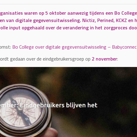
anisaties waren op 5 oktober aanwezig tijdens een Bo College
en van digitale gegevensuitwisseling. Nictiz, Perined, KCKZ 
lle input opgehaald over de verandering in het zorgproces doo
komst:
Bo College over digitale gegevensuitwisseling – Babyconnec
ordt gedaan over de eindgebruikersgroep op
2 november
: