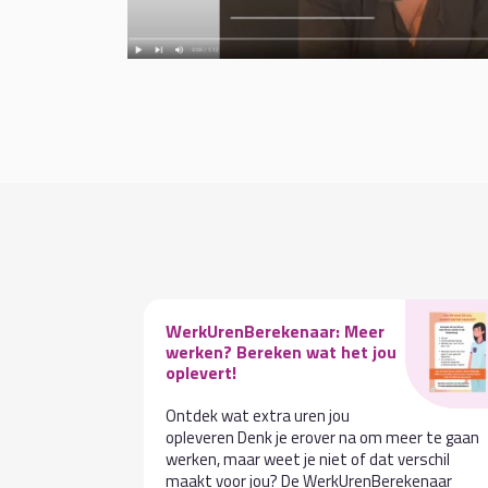
WerkUrenBerekenaar: Meer
werken? Bereken wat het jou
oplevert!
Ontdek wat extra uren jou
el regio’s
opleveren Denk je erover na om meer te gaan
 en ook ’s
werken, maar weet je niet of dat verschil
en behoorlijk
maakt voor jou? De WerkUrenBerekenaar