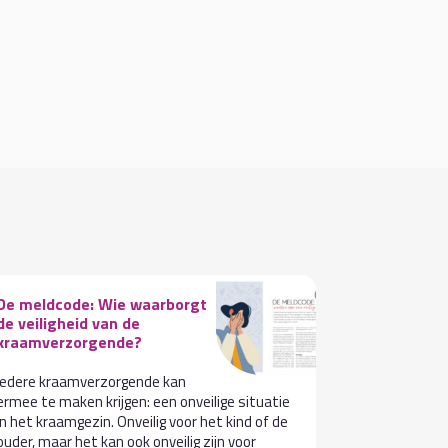
De meldcode: Wie waarborgt
VOICE-bij
de veiligheid van de
bouwen aa
kraamverzorgende?
integrale 
Iedere kraamverzorgende kan
Integrale Ge
ermee te maken krijgen: een onveilige situatie
actueel onde
in het kraamgezin. Onveilig voor het kind of de
multidiscipl
ouder, maar het kan ook onveilig zijn voor
andere verl