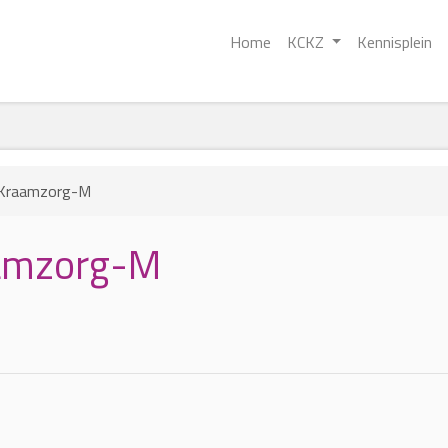
Home
KCKZ
Kennisplein
mKraamzorg-M
amzorg-M