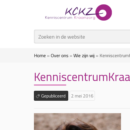
Home
»
Over ons
»
Wie zijn wij
»
Kenniscentru
KenniscentrumKra
Gepubliceerd
2 mei 2016