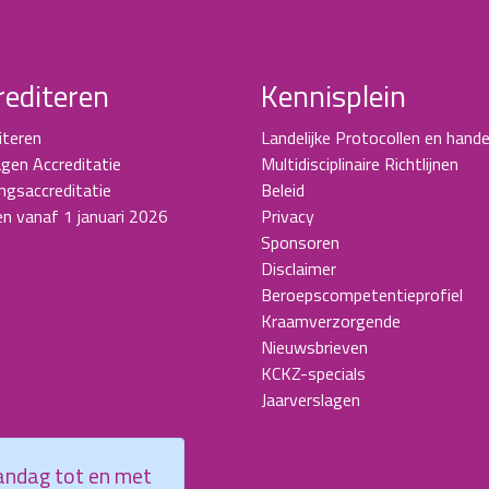
rediteren
Kennisplein
iteren
Landelijke Protocollen en hande
gen Accreditatie
Multidisciplinaire Richtlijnen
ingsaccreditatie
Beleid
en vanaf 1 januari 2026
Privacy
Sponsoren
Disclaimer
Beroepscompetentieprofiel
Kraamverzorgende
Nieuwsbrieven
KCKZ-specials
Jaarverslagen
aandag tot en met