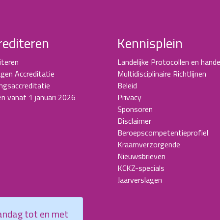
rediteren
Kennisplein
iteren
Landelijke Protocollen en hande
gen Accreditatie
Multidisciplinaire Richtlijnen
ingsaccreditatie
Beleid
en vanaf 1 januari 2026
Privacy
Sponsoren
Disclaimer
Beroepscompetentieprofiel
Kraamverzorgende
Nieuwsbrieven
KCKZ-specials
Jaarverslagen
aandag tot en met