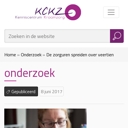
Home
»
Onderzoek
»
De zorguren spreiden over veertien
onderzoek
dagen
»
onderzoek
Gepubliceerd
8 juni 2017