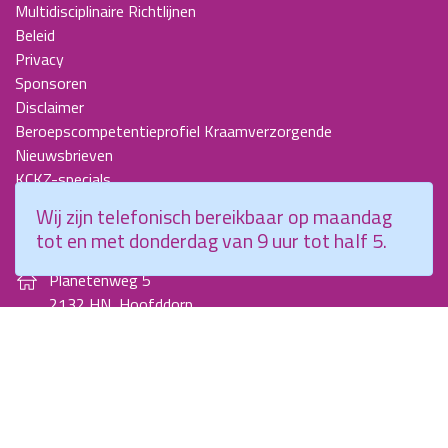
Multidisciplinaire Richtlijnen
Beleid
Privacy
Sponsoren
Disclaimer
Beroepscompetentieprofiel Kraamverzorgende
Nieuwsbrieven
KCKZ-specials
Jaarverslagen
Wij zijn telefonisch bereikbaar op maandag
Contact
tot en met donderdag van 9 uur tot half 5.
Planetenweg 5
2132 HN, Hoofddorp
088 - 0076300
info@kenniscentrumkraamzorg.nl
Instagram
Facebook