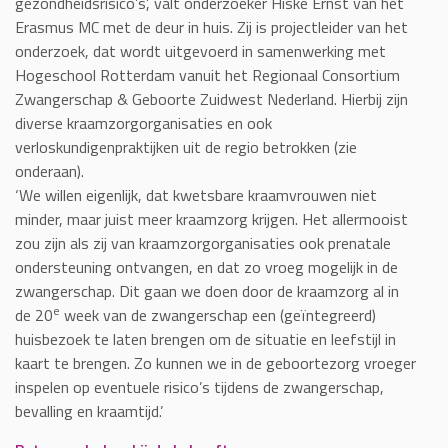
gezondheidsrisico’s’, valt onderzoeker Hiske Ernst van het
Erasmus MC met de deur in huis. Zij is projectleider van het
onderzoek, dat wordt uitgevoerd in samenwerking met
Hogeschool Rotterdam vanuit het Regionaal Consortium
Zwangerschap & Geboorte Zuidwest Nederland. Hierbij zijn
diverse kraamzorgorganisaties en ook
verloskundigenpraktijken uit de regio betrokken (zie
onderaan).
‘We willen eigenlijk, dat kwetsbare kraamvrouwen niet
minder, maar juist meer kraamzorg krijgen. Het allermooist
zou zijn als zij van kraamzorgorganisaties ook prenatale
ondersteuning ontvangen, en dat zo vroeg mogelijk in de
zwangerschap. Dit gaan we doen door de kraamzorg al in
e
de 20
week van de zwangerschap een (geïntegreerd)
huisbezoek te laten brengen om de situatie en leefstijl in
kaart te brengen. Zo kunnen we in de geboortezorg vroeger
inspelen op eventuele risico’s tijdens de zwangerschap,
bevalling en kraamtijd.’