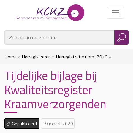
Home
»
Herregistreren
»
Herregistratie norm 2019
»
Tijdelijke bijlage bij
Tijdelijke bijlage bij Kwaliteitsregister Kraamverzorgenden
Kwaliteitsregister
Kraamverzorgenden
Gepubliceerd
19 maart 2020