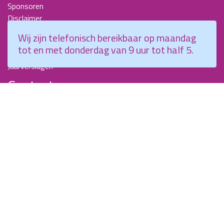
Sponsoren
Disclaimer
Beroepscompetentieprofiel Kraamverzorgende
Wij zijn telefonisch bereikbaar op maandag
Nieuwsbrieven
tot en met donderdag van 9 uur tot half 5.
KCKZ-specials
Jaarverslagen
Contact
Planetenweg 5
2132 HN, Hoofddorp
088 - 0076300
info@kenniscentrumkraamzorg.nl
Instagram
Facebook
Wij zijn telefonisch bereikbaar op maandag tot en met
donderdag van 9 uur tot half 5.