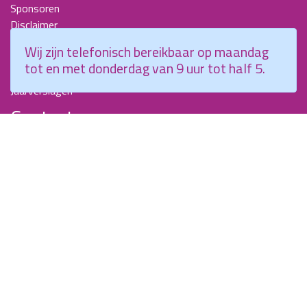
Sponsoren
Disclaimer
Beroepscompetentieprofiel Kraamverzorgende
Wij zijn telefonisch bereikbaar op maandag
Nieuwsbrieven
tot en met donderdag van 9 uur tot half 5.
KCKZ-specials
Jaarverslagen
Contact
Planetenweg 5
2132 HN, Hoofddorp
088 - 0076300
info@kenniscentrumkraamzorg.nl
Instagram
Facebook
Wij zijn telefonisch bereikbaar op maandag tot en met
donderdag van 9 uur tot half 5.