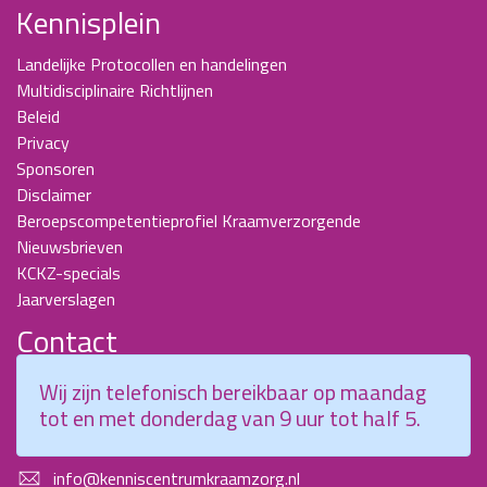
Kennisplein
Landelijke Protocollen en handelingen
Multidisciplinaire Richtlijnen
Beleid
Privacy
Sponsoren
Disclaimer
Beroepscompetentieprofiel Kraamverzorgende
Nieuwsbrieven
KCKZ-specials
Jaarverslagen
Contact
Planetenweg 5
Wij zijn telefonisch bereikbaar op maandag
2132 HN, Hoofddorp
tot en met donderdag van 9 uur tot half 5.
088 - 0076300
info@kenniscentrumkraamzorg.nl