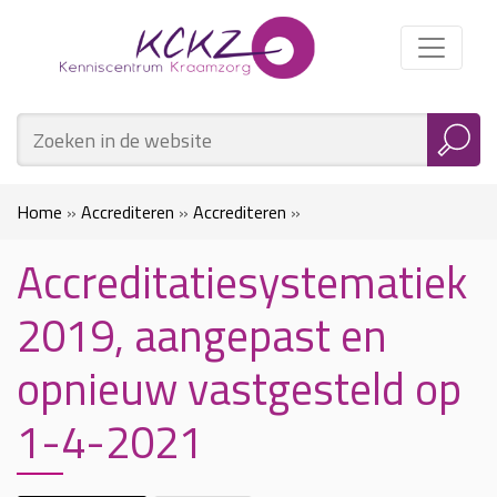
Home
»
Accrediteren
»
Accrediteren
»
Accreditatiesystematiek
Accreditatiesystematiek 2019, aangepast en opnieuw
2019, aangepast en
vastgesteld op 1-4-2021
opnieuw vastgesteld op
1-4-2021