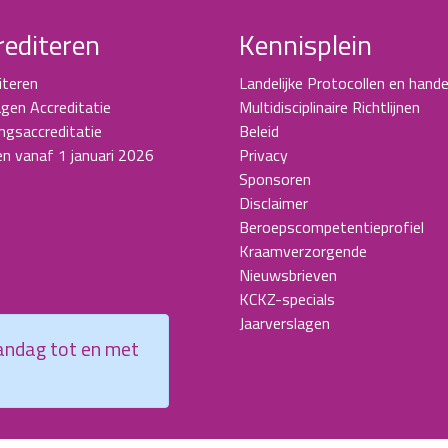
rediteren
Kennisplein
iteren
Landelijke Protocollen en hande
gen Accreditatie
Multidisciplinaire Richtlijnen
ingsaccreditatie
Beleid
en vanaf 1 januari 2026
Privacy
Sponsoren
Disclaimer
Beroepscompetentieprofiel
Kraamverzorgende
Nieuwsbrieven
KCKZ-specials
Jaarverslagen
aandag tot en met