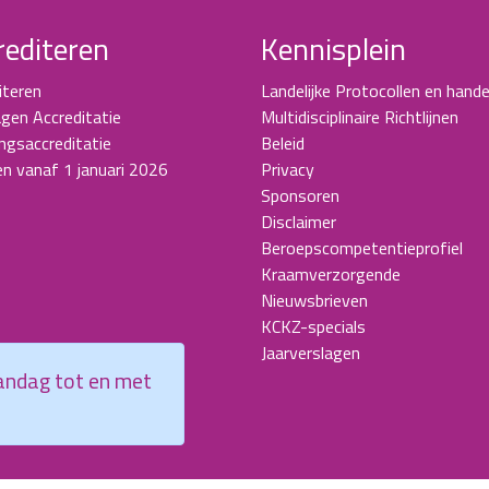
rediteren
Kennisplein
iteren
Landelijke Protocollen en hande
gen Accreditatie
Multidisciplinaire Richtlijnen
ingsaccreditatie
Beleid
en vanaf 1 januari 2026
Privacy
Sponsoren
Disclaimer
Beroepscompetentieprofiel
Kraamverzorgende
Nieuwsbrieven
KCKZ-specials
Jaarverslagen
aandag tot en met