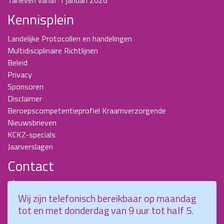
Kennisplein
Landelijke Protocollen en handelingen
Multidisciplinaire Richtlijnen
Beleid
Privacy
Sponsoren
Disclaimer
Beroepscompetentieprofiel Kraamverzorgende
Nieuwsbrieven
KCKZ-specials
Jaarverslagen
Contact
Planetenweg 5
Wij zijn telefonisch bereikbaar op maandag
2132 HN, Hoofddorp
tot en met donderdag van 9 uur tot half 5.
088 - 0076300