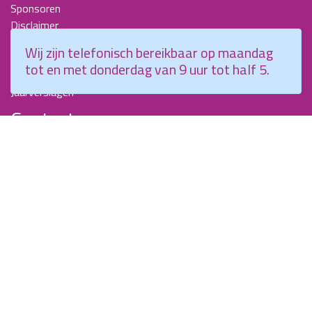
Sponsoren
Disclaimer
Beroepscompetentieprofiel Kraamverzorgende
Wij zijn telefonisch bereikbaar op maandag
Nieuwsbrieven
tot en met donderdag van 9 uur tot half 5.
KCKZ-specials
Jaarverslagen
Contact
Planetenweg 5
2132 HN, Hoofddorp
088 - 0076300
info@kenniscentrumkraamzorg.nl
Instagram
Facebook
Wij zijn telefonisch bereikbaar op maandag tot en met
donderdag van 9 uur tot half 5.