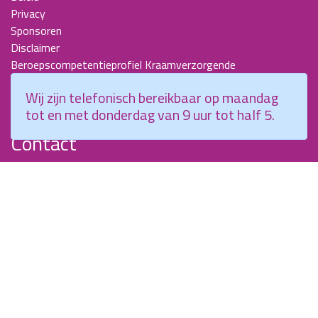
Privacy
Sponsoren
Disclaimer
Beroepscompetentieprofiel Kraamverzorgende
Nieuwsbrieven
Wij zijn telefonisch bereikbaar op maandag
KCKZ-specials
tot en met donderdag van 9 uur tot half 5.
Jaarverslagen
Contact
Planetenweg 5
2132 HN, Hoofddorp
088 - 0076300
info@kenniscentrumkraamzorg.nl
Instagram
Facebook
Wij zijn telefonisch bereikbaar op maandag tot en met