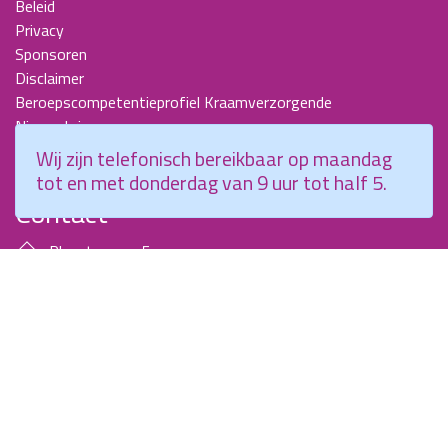
Beleid
Privacy
Sponsoren
Disclaimer
Beroepscompetentieprofiel Kraamverzorgende
Nieuwsbrieven
KCKZ-specials
Wij zijn telefonisch bereikbaar op maandag
Jaarverslagen
tot en met donderdag van 9 uur tot half 5.
Contact
Planetenweg 5
2132 HN, Hoofddorp
088 - 0076300
info@kenniscentrumkraamzorg.nl
Instagram
Facebook
Wij zijn telefonisch bereikbaar op maandag tot en met