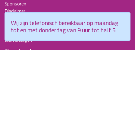
Sponsoren
Disclaimer
Beroepscompetentieprofiel Kraamverzorgende
Wij zijn telefonisch bereikbaar op maandag
Nieuwsbrieven
tot en met donderdag van 9 uur tot half 5.
KCKZ-specials
Jaarverslagen
Contact
Planetenweg 5
2132 HN, Hoofddorp
088 - 0076300
info@kenniscentrumkraamzorg.nl
Instagram
Facebook
Wij zijn telefonisch bereikbaar op maandag tot en met
donderdag van 9 uur tot half 5.