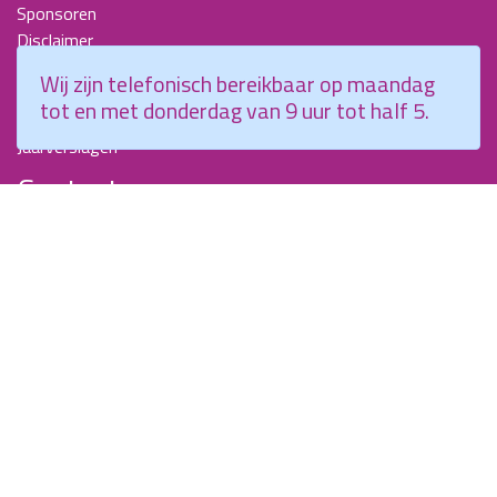
Sponsoren
Disclaimer
Beroepscompetentieprofiel Kraamverzorgende
Wij zijn telefonisch bereikbaar op maandag
Nieuwsbrieven
tot en met donderdag van 9 uur tot half 5.
KCKZ-specials
Jaarverslagen
Contact
Planetenweg 5
2132 HN, Hoofddorp
088 - 0076300
info@kenniscentrumkraamzorg.nl
Instagram
Facebook
Wij zijn telefonisch bereikbaar op maandag tot en met
donderdag van 9 uur tot half 5.