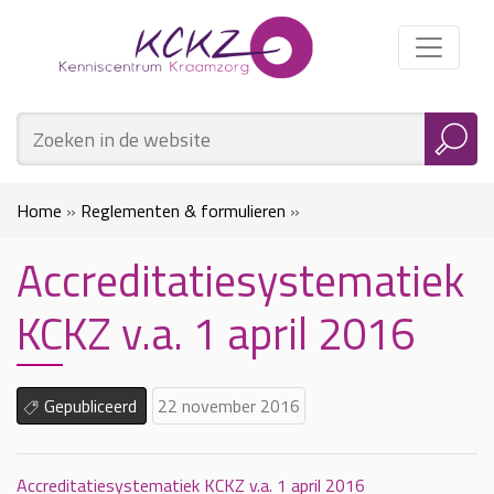
Home
»
Reglementen & formulieren
»
Accreditatiesystematiek
Accreditatiesystematiek KCKZ v.a. 1 april 2016
KCKZ v.a. 1 april 2016
Gepubliceerd
22 november 2016
Accreditatiesystematiek KCKZ v.a. 1 april 2016