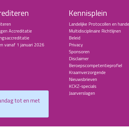
rediteren
Kennisplein
iteren
Landelijke Protocollen en hande
gen Accreditatie
Multidisciplinaire Richtlijnen
ingsaccreditatie
Beleid
en vanaf 1 januari 2026
Privacy
Sponsoren
Disclaimer
Beroepscompetentieprofiel
Kraamverzorgende
Nieuwsbrieven
KCKZ-specials
Jaarverslagen
aandag tot en met