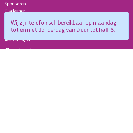
Sponsoren
Disclaimer
Beroepscompetentieprofiel Kraamverzorgende
Wij zijn telefonisch bereikbaar op maandag
Nieuwsbrieven
tot en met donderdag van 9 uur tot half 5.
KCKZ-specials
Jaarverslagen
Contact
Planetenweg 5
2132 HN, Hoofddorp
088 - 0076300
info@kenniscentrumkraamzorg.nl
Instagram
Facebook
Wij zijn telefonisch bereikbaar op maandag tot en met
donderdag van 9 uur tot half 5.