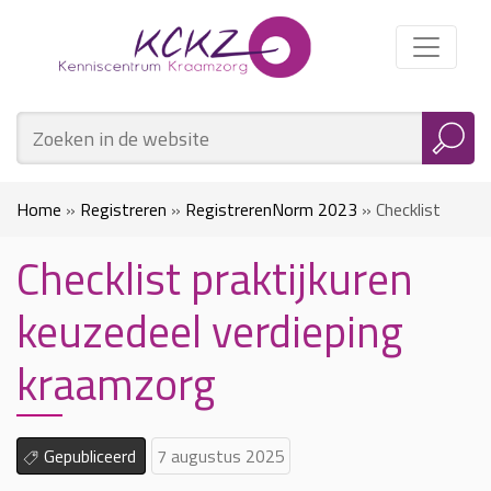
Home
»
Registreren
»
RegistrerenNorm 2023
»
Checklist
Checklist praktijkuren
praktijkuren keuzedeel verdieping kraamzorg
keuzedeel verdieping
kraamzorg
Gepubliceerd
7 augustus 2025