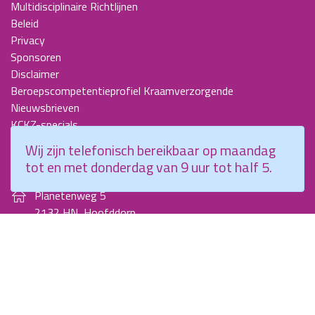
Multidisciplinaire Richtlijnen
Beleid
Privacy
Sponsoren
Disclaimer
Beroepscompetentieprofiel Kraamverzorgende
Nieuwsbrieven
KCKZ-specials
Jaarverslagen
Wij zijn telefonisch bereikbaar op maandag
Contact
tot en met donderdag van 9 uur tot half 5.
Planetenweg 5
2132 HN, Hoofddorp
088 - 0076300
info@kenniscentrumkraamzorg.nl
Instagram
Facebook