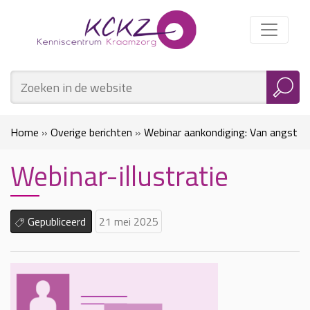
Home
»
Overige berichten
»
Webinar aankondiging: Van angst
Webinar-illustratie
naar actie – het belang van Veilig Melden voor zorgverleners
»
Webinar-illustratie
Gepubliceerd
21 mei 2025