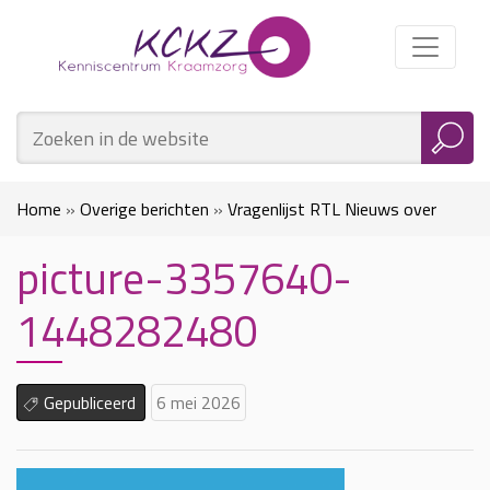
Home
»
Overige berichten
»
Vragenlijst RTL Nieuws over
picture-3357640-
desinformatie
»
picture-3357640-1448282480
1448282480
Gepubliceerd
6 mei 2026