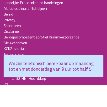
Landelijke Protocollen en handelingen
Multidisciplinaire Richtlijnen
Beleid
Privacy
Sponsoren
Disclaimer
Beroepscompetentieprofiel Kraamverzorgende
Nieuwsbrieven
KCKZ-specials
Jaarverslagen
Contact
Wij zijn telefonisch bereikbaar op maandag
tot en met donderdag van 9 uur tot half 5.
Planetenweg 5
2132 HN, Hoofddorp
088 - 0076300
info@kenniscentrumkraamzorg.nl
Instagram