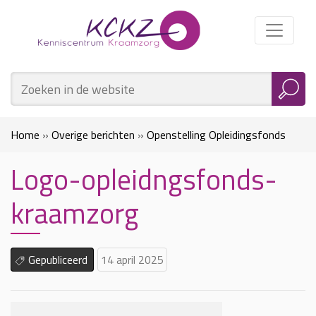
Home
»
Overige berichten
»
Openstelling Opleidingsfonds
Logo-opleidngsfonds-
Kraamzorg Tranche 3
»
Logo-opleidngsfonds-kraamzorg
kraamzorg
Gepubliceerd
14 april 2025