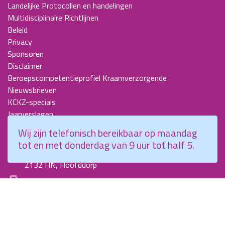
Landelijke Protocollen en handelingen
Multidisciplinaire Richtlijnen
Beleid
Privacy
Sponsoren
Disclaimer
Beroepscompetentieprofiel Kraamverzorgende
Nieuwsbrieven
KCKZ-specials
Jaarverslagen
Contact
Wij zijn telefonisch bereikbaar op maandag
tot en met donderdag van 9 uur tot half 5.
Planetenweg 5
2132 HN, Hoofddorp
088 - 0076300
info@kenniscentrumkraamzorg.nl
Instagram