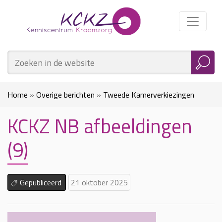
Home
»
Overige berichten
»
Tweede Kamerverkiezingen
KCKZ NB afbeeldingen
2025: Stemmen over (Geboorte)zorg
»
KCKZ NB
(9)
afbeeldingen (9)
Gepubliceerd
21 oktober 2025