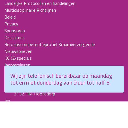
Landelijke Protocollen en handelingen
Multidisciplinaire Richtlijnen
Beleid
Privacy
Sponsoren
Disclaimer
Beroepscompetentieprofiel Kraamverzorgende
Nieuwsbrieven
KCKZ-specials
Jaarverslagen
Contact
Wij zijn telefonisch bereikbaar op maandag
tot en met donderdag van 9 uur tot half 5.
Planetenweg 5
2132 HN, Hoofddorp
088 - 0076300
info@kenniscentrumkraamzorg.nl
Instagram