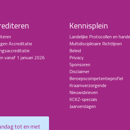
rediteren
Kennisplein
iteren
Landelijke Protocollen en hande
gen Accreditatie
Multidisciplinaire Richtlijnen
ingsaccreditatie
Beleid
en vanaf 1 januari 2026
Privacy
Sponsoren
Disclaimer
Beroepscompetentieprofiel
Kraamverzorgende
Nieuwsbrieven
KCKZ-specials
Jaarverslagen
aandag tot en met