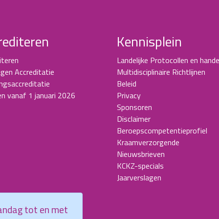
rediteren
Kennisplein
iteren
Landelijke Protocollen en hande
gen Accreditatie
Multidisciplinaire Richtlijnen
ingsaccreditatie
Beleid
en vanaf 1 januari 2026
Privacy
Sponsoren
Disclaimer
Beroepscompetentieprofiel
Kraamverzorgende
Nieuwsbrieven
KCKZ-specials
Jaarverslagen
aandag tot en met