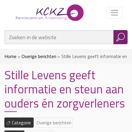
Home
»
Overige berichten
»
Stille Levens geeft informatie en
Stille Levens geeft
steun aan ouders én zorgverleners
informatie en steun aan
ouders én zorgverleners
Categorie
Overige berichten