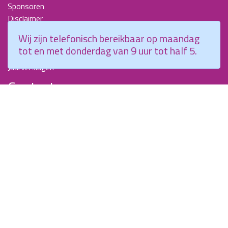
Sponsoren
Disclaimer
Beroepscompetentieprofiel Kraamverzorgende
Wij zijn telefonisch bereikbaar op maandag
Nieuwsbrieven
tot en met donderdag van 9 uur tot half 5.
KCKZ-specials
Jaarverslagen
Contact
Planetenweg 5
2132 HN, Hoofddorp
088 - 0076300
info@kenniscentrumkraamzorg.nl
Instagram
Facebook
Wij zijn telefonisch bereikbaar op maandag tot en met
donderdag van 9 uur tot half 5.