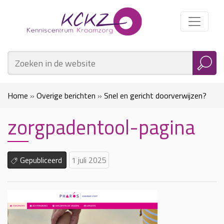
Home
»
Overige berichten
»
Snel en gericht doorverwijzen?
zorgpadentool-pagina
Ontdek de zorgpadentool
»
zorgpadentool-pagina
Gepubliceerd
1 juli 2025