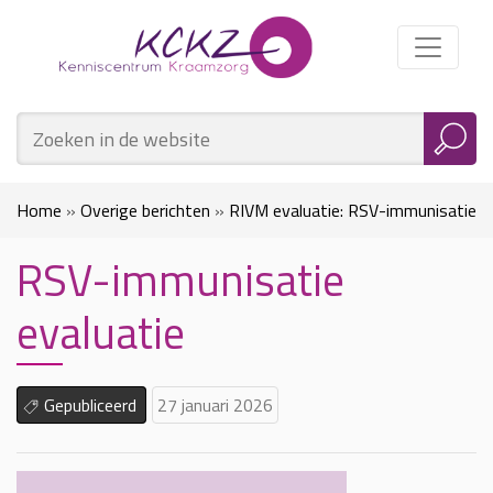
Home
»
Overige berichten
»
RIVM evaluatie: RSV-immunisatie
RSV-immunisatie
»
RSV-immunisatie evaluatie
evaluatie
Gepubliceerd
27 januari 2026