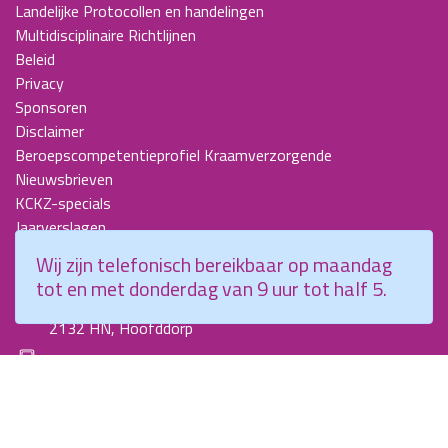
Landelijke Protocollen en handelingen
Multidisciplinaire Richtlijnen
Beleid
Privacy
Sponsoren
Disclaimer
Beroepscompetentieprofiel Kraamverzorgende
Nieuwsbrieven
KCKZ-specials
Jaarverslagen
Contact
Wij zijn telefonisch bereikbaar op maandag
tot en met donderdag van 9 uur tot half 5.
Planetenweg 5
2132 HN, Hoofddorp
088 - 0076300
info@kenniscentrumkraamzorg.nl
Instagram