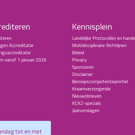
rediteren
Kennisplein
iteren
Landelijke Protocollen en hande
gen Accreditatie
Multidisciplinaire Richtlijnen
ingsaccreditatie
Beleid
en vanaf 1 januari 2026
Privacy
Sponsoren
Disclaimer
Beroepscompetentieprofiel
Kraamverzorgende
Nieuwsbrieven
KCKZ-specials
Jaarverslagen
aandag tot en met