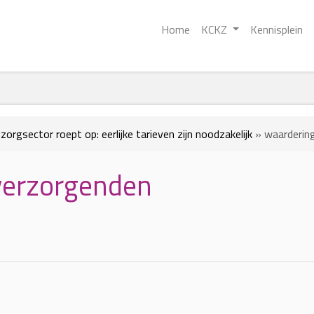
Home
KCKZ
Kennisplein
orgsector roept op: eerlijke tarieven zijn noodzakelijk
»
waarderin
verzorgenden