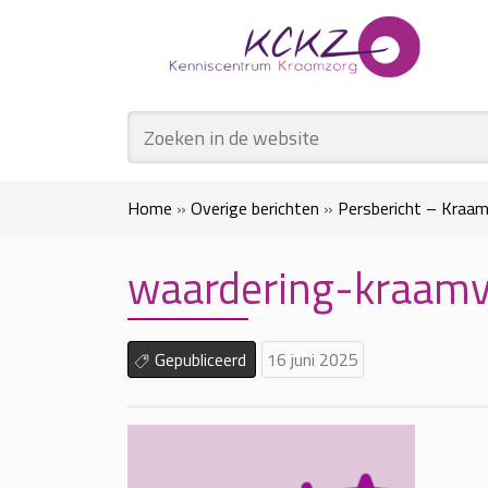
Home
»
Overige berichten
»
Persbericht – Kraamz
waardering-kraam
Gepubliceerd
16 juni 2025