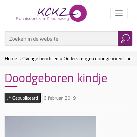
Home
»
Overige berichten
»
Ouders mogen doodgeboren kind
Doodgeboren kindje
laten registreren
»
Doodgeboren kindje
Gepubliceerd
6 februari 2019