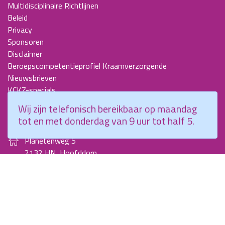
Multidisciplinaire Richtlijnen
Beleid
Privacy
Sponsoren
Disclaimer
Beroepscompetentieprofiel Kraamverzorgende
Nieuwsbrieven
KCKZ-specials
Jaarverslagen
Wij zijn telefonisch bereikbaar op maandag
Contact
tot en met donderdag van 9 uur tot half 5.
Planetenweg 5
2132 HN, Hoofddorp
088 - 0076300
info@kenniscentrumkraamzorg.nl
Instagram
Facebook