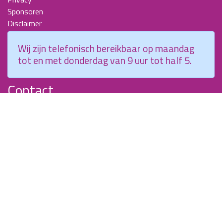
Sponsoren
Disclaimer
Beroepscompetentieprofiel Kraamverzorgende
Wij zijn telefonisch bereikbaar op maandag
Nieuwsbrieven
tot en met donderdag van 9 uur tot half 5.
KCKZ-specials
Jaarverslagen
Contact
Planetenweg 5
2132 HN, Hoofddorp
088 - 0076300
info@kenniscentrumkraamzorg.nl
Instagram
Facebook
Wij zijn telefonisch bereikbaar op maandag tot en met
donderdag van 9 uur tot half 5.