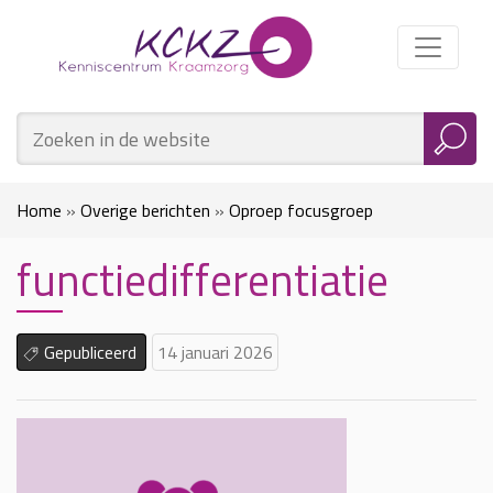
Home
»
Overige berichten
»
Oproep focusgroep
functiedifferentiatie
functiedifferentiatie: Jouw ideeën over nieuwe functies!
»
functiedifferentiatie
Gepubliceerd
14 januari 2026