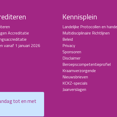
rediteren
Kennisplein
iteren
Landelijke Protocollen en hande
gen Accreditatie
Multidisciplinaire Richtlijnen
ingsaccreditatie
Beleid
en vanaf 1 januari 2026
Privacy
Sponsoren
Disclaimer
Beroepscompetentieprofiel
Kraamverzorgende
Nieuwsbrieven
KCKZ-specials
Jaarverslagen
aandag tot en met