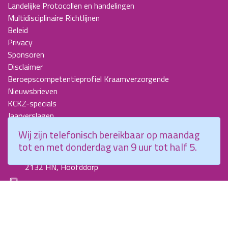
Landelijke Protocollen en handelingen
Multidisciplinaire Richtlijnen
Beleid
Privacy
Sponsoren
Disclaimer
Beroepscompetentieprofiel Kraamverzorgende
Nieuwsbrieven
KCKZ-specials
Jaarverslagen
Contact
Wij zijn telefonisch bereikbaar op maandag
tot en met donderdag van 9 uur tot half 5.
Planetenweg 5
2132 HN, Hoofddorp
088 - 0076300
info@kenniscentrumkraamzorg.nl
Instagram