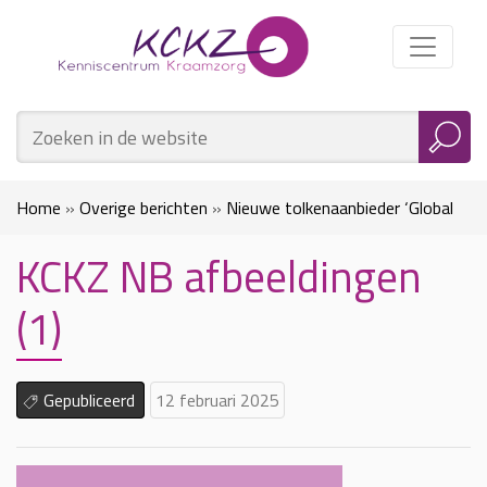
Home
»
Overige berichten
»
Nieuwe tolkenaanbieder ‘Global
KCKZ NB afbeeldingen
Talk’
»
KCKZ NB afbeeldingen (1)
(1)
Gepubliceerd
12 februari 2025