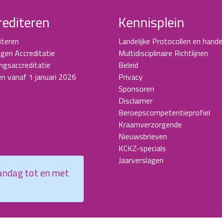
rediteren
Kennisplein
iteren
Landelijke Protocollen en hande
gen Accreditatie
Multidisciplinaire Richtlijnen
ingsaccreditatie
Beleid
en vanaf 1 januari 2026
Privacy
Sponsoren
Disclaimer
Beroepscompetentieprofiel
Kraamverzorgende
Nieuwsbrieven
KCKZ-specials
Jaarverslagen
aandag tot en met