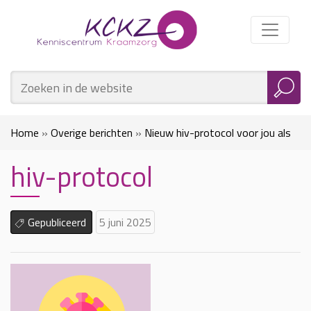
Home
»
Overige berichten
»
Nieuw hiv-protocol voor jou als
hiv-protocol
kraamverzorgende
»
hiv-protocol
Gepubliceerd
5 juni 2025