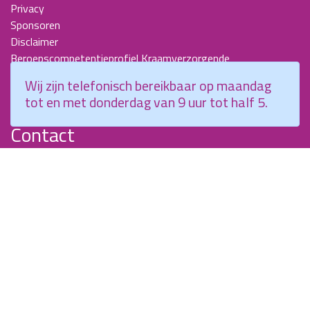
Privacy
Sponsoren
Disclaimer
Beroepscompetentieprofiel Kraamverzorgende
Nieuwsbrieven
Wij zijn telefonisch bereikbaar op maandag
KCKZ-specials
tot en met donderdag van 9 uur tot half 5.
Jaarverslagen
Contact
Planetenweg 5
2132 HN, Hoofddorp
088 - 0076300
info@kenniscentrumkraamzorg.nl
Instagram
Facebook
Wij zijn telefonisch bereikbaar op maandag tot en met
donderdag van 9 uur tot half 5.