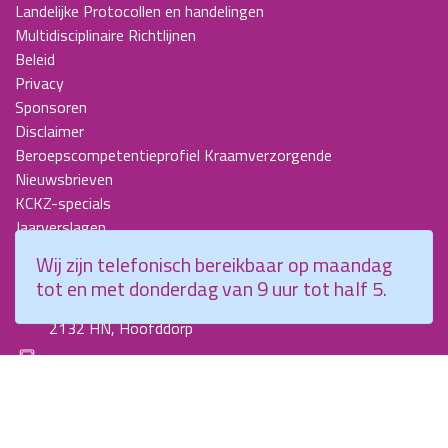
Landelijke Protocollen en handelingen
Multidisciplinaire Richtlijnen
Beleid
Privacy
Sponsoren
Disclaimer
Beroepscompetentieprofiel Kraamverzorgende
Nieuwsbrieven
KCKZ-specials
Jaarverslagen
Contact
Wij zijn telefonisch bereikbaar op maandag
tot en met donderdag van 9 uur tot half 5.
Planetenweg 5
2132 HN, Hoofddorp
088 - 0076300
info@kenniscentrumkraamzorg.nl
Instagram