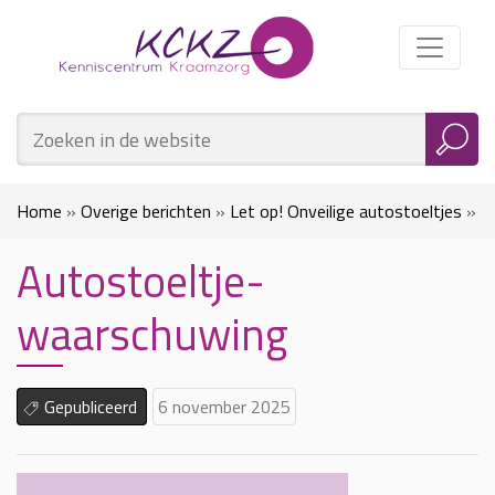
Home
»
Overige berichten
»
Let op! Onveilige autostoeltjes
»
Autostoeltje-
Autostoeltje-waarschuwing
waarschuwing
Gepubliceerd
6 november 2025