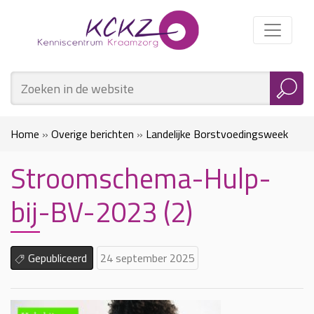
Home
»
Overige berichten
»
Landelijke Borstvoedingsweek
Stroomschema-Hulp-
2025
»
Stroomschema-Hulp-bij-BV-2023 (2)
bij-BV-2023 (2)
Gepubliceerd
24 september 2025