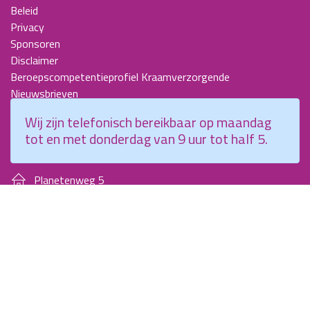
Beleid
Privacy
Sponsoren
Disclaimer
Beroepscompetentieprofiel Kraamverzorgende
Nieuwsbrieven
KCKZ-specials
Wij zijn telefonisch bereikbaar op maandag
Jaarverslagen
tot en met donderdag van 9 uur tot half 5.
Contact
Planetenweg 5
2132 HN, Hoofddorp
088 - 0076300
info@kenniscentrumkraamzorg.nl
Instagram
Facebook
Wij zijn telefonisch bereikbaar op maandag tot en met